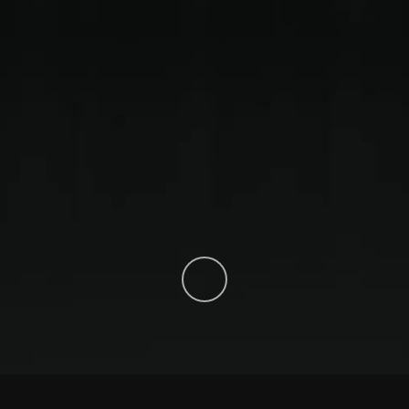
Legal
Aviso de Privacidad
© 2023 With
from
EnigmaCreativo.com