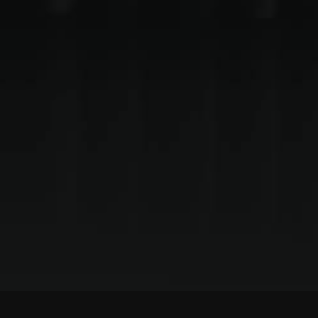
Contáctanos
+52 55 2853 4036
direccion@comedyarproductions.com